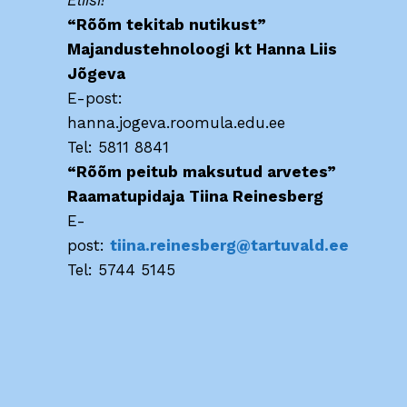
Eliisi!
“Rõõm tekitab nutikust”
Majandustehnoloogi kt Hanna Liis
Jõgeva
E-post:
hanna.jogeva.roomula.edu.ee
Tel: 5811 8841
“Rõõm peitub maksutud arvetes”
Raamatupidaja Tiina Reinesberg
E-
post:
tiina.reinesberg@tartuvald.ee
Tel: 5744 5145