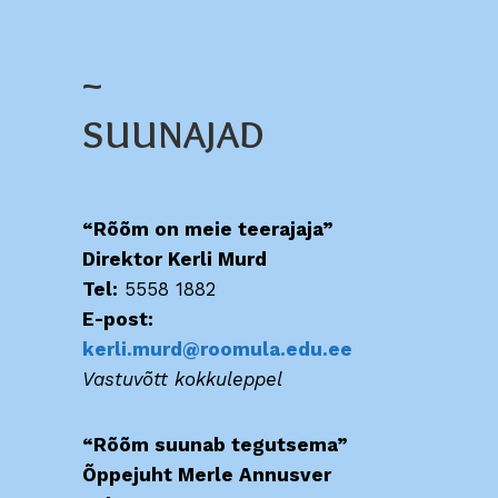
~
SUUNAJAD
“Rõõm on meie teerajaja”
Direktor Kerli Murd
Tel:
5558 1882
E-post:
kerli.murd@roomula.edu.ee
Vastuvõtt kokkuleppel
“Rõõm suunab tegutsema”
Õppejuht Merle Annusver