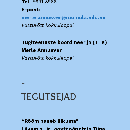
Tel:
5691 8966
E-post:
merle.annusver@roomula.edu.ee
Vastuvõtt kokkuleppel
Tugiteenuste koordineerija (TTK)
Merle Annusver
Vastuvõtt kokkuleppel
~
TEGUTSEJAD
“Rõõm paneb liikuma”
Liikumis- ja loovtööõpetaja Tiina