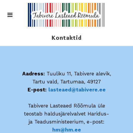
Kontaktid
Aadress:
Tuuliku 11, Tabivere alevik,
Tartu vald, Tartumaa, 49127
E-post:
lasteaed@tabivere.ee
Tabivere Lasteaed Rõõmula üle
teostab haldusjärelvalvet Haridus-
ja Teadusministeerium, e-post:
hm@hm.ee