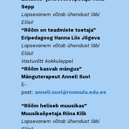
Sepp
Lapsevanem võtab ühendust läbi
Eliisi!
“Rõõm on teadmiste toetaja”
Eripedagoog Hanna Liis Jõgeva
Lapsevanem võtab ühendust läbi
Eliisi!
Vastuvõtt kokkuleppel
“Rõõm kasvab mängus”
Mänguterapeut Anneli Suvi
E-
post:
anneli.suvi@roomula.edu.ee
“Rõõm heliseb muusikas”
Muusikaõpetaja Riina Kilk
Lapsevanem võtab ühendust läbi