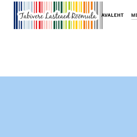
AVALEHT
M